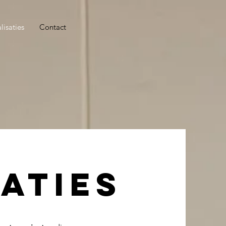
lisaties
Contact
aties