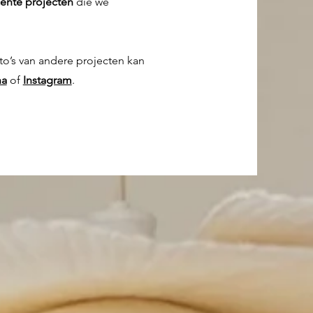
cente
projecten
die we
o’s van andere projecten kan
na
of
Instagram
.