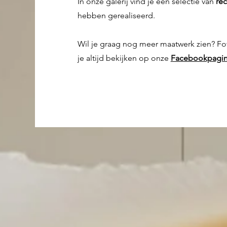
In onze galerij vind je een selectie van
re
hebben gerealiseerd.
Wil je graag nog meer maatwerk zien? Fot
je altijd bekijken op onze
Facebookpagi