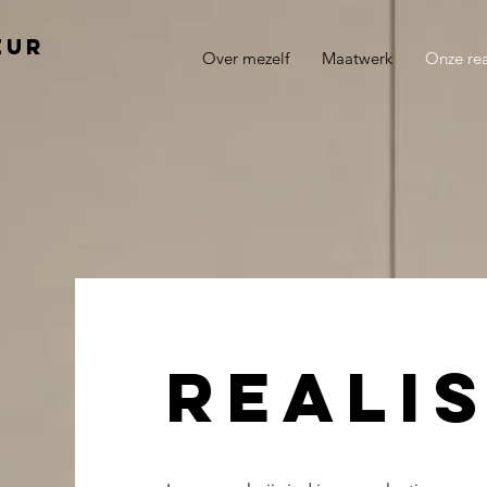
eur
Over mezelf
Maatwerk
Onze rea
realis